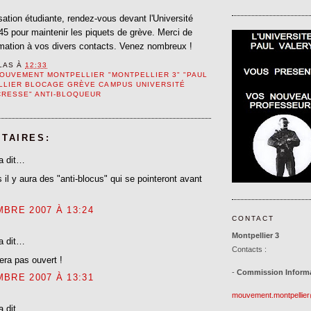
isation étudiante, rendez-vous devant l'Université
45 pour maintenir les piquets de grève. Merci de
ormation à vos divers contacts. Venez nombreux !
LAS
À
12:33
OUVEMENT MONTPELLIER "MONTPELLIER 3" "PAUL
LLIER BLOCAGE GRÈVE CAMPUS UNIVERSITÉ
CRESSE" ANTI-BLOQUEUR
TAIRES:
a dit…
 il y aura des "anti-blocus" qui se pointeront avant
BRE 2007 À 13:24
CONTACT
Montpellier 3
a dit…
Contacts :
sera pas ouvert !
-
Commission Informat
BRE 2007 À 13:31
mouvement.montpellie
a dit…