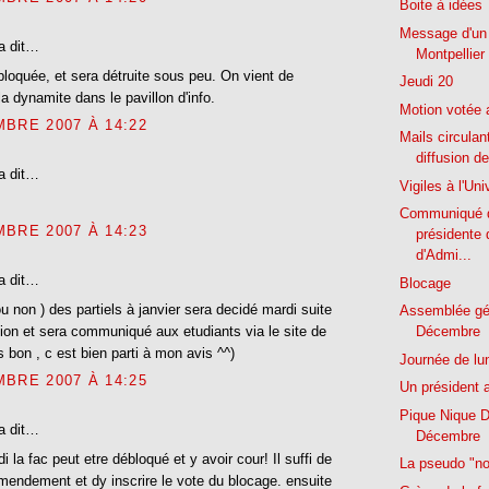
Boite à idées
Message d'un 
a dit…
Montpellier 
 bloquée, et sera détruite sous peu. On vient de
Jeudi 20
la dynamite dans le pavillon d'info.
Motion votée 
BRE 2007 À 14:22
Mails circulant
diffusion de
a dit…
Vigiles à l'Uni
Communiqué d
BRE 2007 À 14:23
présidente 
d'Admi...
a dit…
Blocage
ou non ) des partiels à janvier sera decidé mardi suite
Assemblée gé
ion et sera communiqué aux etudiants via le site de
Décembre
s bon , c est bien parti à mon avis ^^)
Journée de lu
BRE 2007 À 14:25
Un président a
Pique Nique 
a dit…
Décembre
di la fac peut etre débloqué et y avoir cour! Il suffi de
La pseudo "no
mendement et dy inscrire le vote du blocage. ensuite