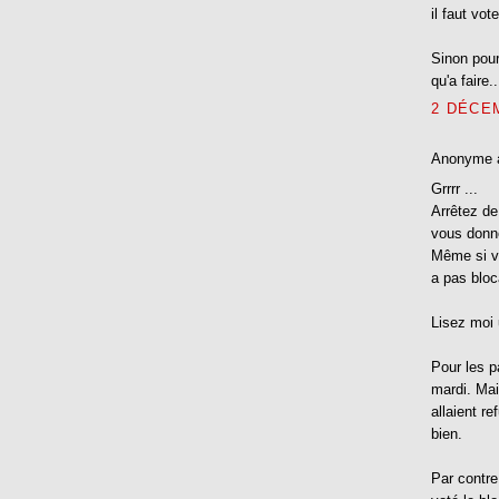
il faut vo
Sinon pour
qu'a faire..
2 DÉCEM
Anonyme 
Grrrr ...
Arrêtez de
vous donne
Même si vo
a pas bloc
Lisez moi 
Pour les p
mardi. Mais
allaient r
bien.
Par contre