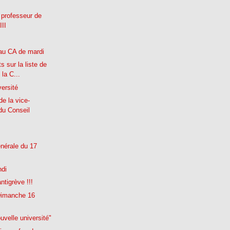
professeur de
III
au CA de mardi
s sur la liste de
 la C...
versité
e la vice-
du Conseil
nérale du 17
ndi
ntigrève !!!
Dimanche 16
uvelle université"