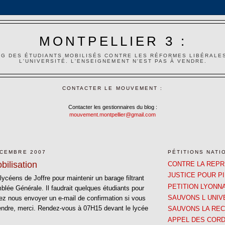
MONTPELLIER 3 :
G DES ÉTUDIANTS MOBILISÉS CONTRE LES RÉFORMES LIBÉRALE
L'UNIVERSITÉ. L'ENSEIGNEMENT N'EST PAS À VENDRE.
CONTACTER LE MOUVEMENT :
Contacter les gestionnaires du blog :
mouvement.montpellier@gmail.com
ÉCEMBRE 2007
PÉTITIONS NATI
bilisation
CONTRE LA REP
JUSTICE POUR P
 lycéens de Joffre pour maintenir un barage filtrant
PETITION LYONN
blée Générale. Il faudrait quelques étudiants pour
SAUVONS L UNIV
llez nous envoyer un e-mail de confirmation si vous
ndre, merci. Rendez-vous à 07H15 devant le lycée
SAUVONS LA RE
APPEL DES CORD