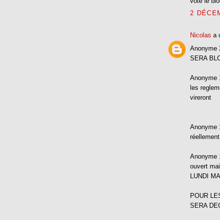
voté le bl
2 DÉCEM
Nicolas
a 
Anonyme 2 
SERA BLOQ
Anonyme 13
les reglem
vireront
Anonyme 1
réellement
Anonyme 13
ouvert ma
LUNDI MA
POUR LE
SERA DE