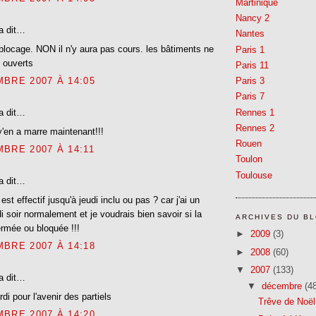
Martinique
Nancy 2
a dit…
Nantes
 blocage. NON il n'y aura pas cours. les bâtiments ne
Paris 1
 ouverts
Paris 11
Paris 3
BRE 2007 À 14:05
Paris 7
Rennes 1
a dit…
Rennes 2
'en a marre maintenant!!!
Rouen
BRE 2007 À 14:11
Toulon
Toulouse
a dit…
est effectif jusqu'à jeudi inclu ou pas ? car j'ai un
di soir normalement et je voudrais bien savoir si la
ARCHIVES DU B
ermée ou bloquée !!!
►
2009
(3)
BRE 2007 À 14:18
►
2008
(60)
▼
2007
(133)
a dit…
▼
décembre
(4
di pour l'avenir des partiels
Trêve de Noël
BRE 2007 À 14:20