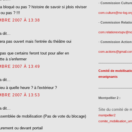
-
Commission Culturel
a bloqué ou pas ? histoire de savoir si jdois réviser
 ou pas ? !!!
com.culture@no-log.or
BRE 2007 À 13:38
-
Commission Relatio
com.relationextupv@no
a dit…
sera pas ouvert mais l'entrée du théâtre oui
-
Commission Actions
com.actions@gmail.co
 pas que certains feront tout pour aller en
itte à s'enfermer
________________
BRE 2007 À 13:49
Comité de mobilisati
enseignants
a dit…
________________
ieu à quelle heure ? à l'extérieur ?
BRE 2007 À 13:53
Montpellier 2 :
a dit…
Site du comité de m
montpellier2
semblée de mobilisation (Pas de vote du blocage)
comite_mobilisation_um
rement ou devant portail