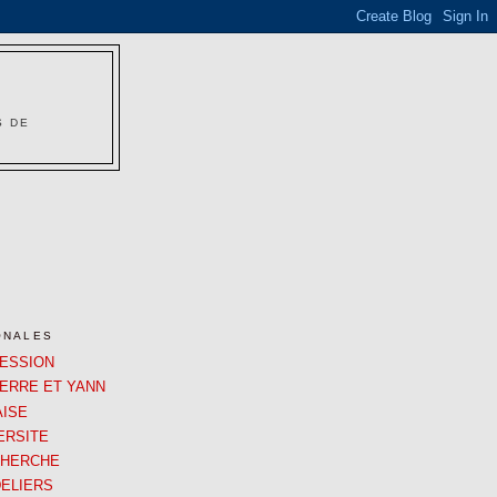
S DE
ONALES
RESSION
IERRE ET YANN
AISE
ERSITE
CHERCHE
ELIERS