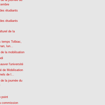
écembre
es étudiants
es étudiants
turel de la
s temps Tolbiac,
nan, lun...
de la mobilisation
ndi
sauver l'université
é de Mobilisation
els de l...
de la journée du
e
 point
a commission