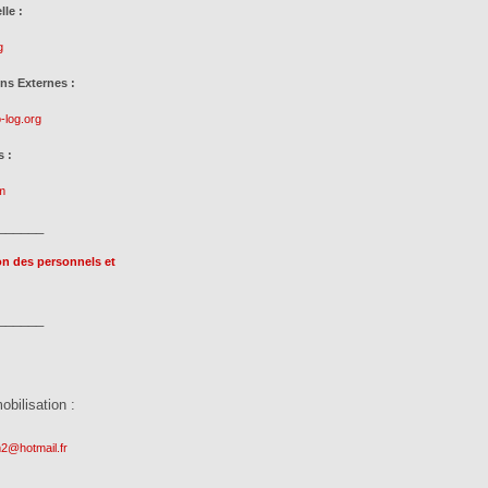
le :
g
ns Externes :
-log.org
 :
m
______
on des personnels et
______
obilisation :
2@hotmail.fr