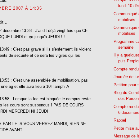
ocus.
lundi 10 d
BRE 2007 À 14:35
Communiqué d
mobilisés
dit…
Communiqué d
décembre 13:38 : J'ai dit dèjà vingt fois que CE
mobilisés
UE LUNDI et ça jusqu'à JEUDI !!!
Programme cul
semaine
:49 : C'est pas grave si ils s'enferment ils violent
Il y a quelque
ents de sécurité et ce sera les vigiles qui les
puis Perpig
Compte rendu 
Journée de lu
3:53 : C'est une assemblée de mobilisation, pas
Petition pour 
 une ag et elle aura lieu à 10H amphi A
Blog du Comit
des Personn
:58 : Lorsque la fac est bloquée le campus reste
is les cours sont suspendus ! PAS DE COURS
Compte rendu 
RDI MERCREDI NI JEUDI
6 décembr
Rappel
S PARTIELS VOUS VERREZ MARDI, RIEN NE
Petite mise au
CIDE AVANT
Message de l