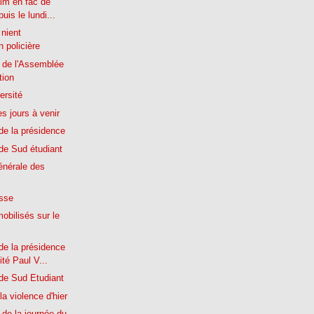
aim en fac de
uis le lundi...
 nient
on policière
 de l'Assemblée
tion
ersité
 jours à venir
e la présidence
e Sud étudiant
nérale des
esse
obilisés sur le
e la présidence
ité Paul V...
e Sud Etudiant
 la violence d'hier
de la journée du