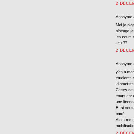
2 DÉCEM
Anonyme 
Moi je pig
blocage je
les cours 
lieu ??
2 DÉCEM
Anonyme 
y'en a mar
étudiants 
kilometres
Certes cet
cours car 
une licenc
Et si vous
barré.
Alors reme
mobilisati
2 DÉCEM