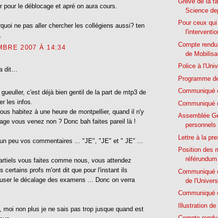
Grève de la f
ter pour le déblocage et apré on aura cours.
Science dep
Pour ceux qui
quoi ne pas aller chercher les collégiens aussi? ten
l'interventi
.
Compte rendu
BRE 2007 À 14:34
de Mobilisa
Police à l'Univ
a dit…
Programme des
Communiqué d
 gueuller, c'est déjà bien gentil de la part de mtp3 de
r les infos.
Communiqué d
us habitez à une heure de montpellier, quand il n'y
Assemblée Gé
age vous venez non ? Donc bah faites pareil là !
personnels
Lettre à la pr
un peu vos commentaires ... "JE", "JE" et " JE" ...
Position des m
référundum
artiels vous faites comme nous, vous attendez
 certains profs m'ont dit que pour l'instant ils
Communiqué d
efuser le décalage des examens ... Donc on verra
de l'Univers
Communiqué d
Illustration de
, moi non plus je ne sais pas trop jusque quand est
Compte rendu 