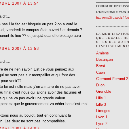
________________
BRE 2007 À 13:54
FORUM DE DISCUSS
L'UNIVERSITE MONTP
a dit…
http://mtp3lru.xooit.fr/p
e pas ! la fac est bloquée ou pas ? on a voté le
udi, vendredi le campus était ouvert ! et demain ?
LA MOBILISATIO
auront-ils lieu ?? et jusqu'à quand le blocage aura
QUE LOCALE. R
SITES DES AUTR
ÉTABLISSEMENTS
BRE 2007 À 13:58
Amiens
Besançon
a dit…
Brest
re de ne rien savoir. Est ce vous pensez aux
Caen
qui ne sont pas sur montpellier et qui font des
Clermont Ferrand 2
 pour venir??
Dijon
te loi est nulle mais y'en a marre de ne pas avoir
Grenoble
au final c'est nous qui allons avoir des lacunes et
Lille 1
e qui ne va pas avoir une grande valeur.
 pensez que le gouvernement va céder ben c'est mal
Lille 3
Limoges
ttons nous au boulot, tout en continuant la
Lyon 1
on. Les deux ne sont pas incompatibles.
Lyon 2
BRE 2007 À 14:03