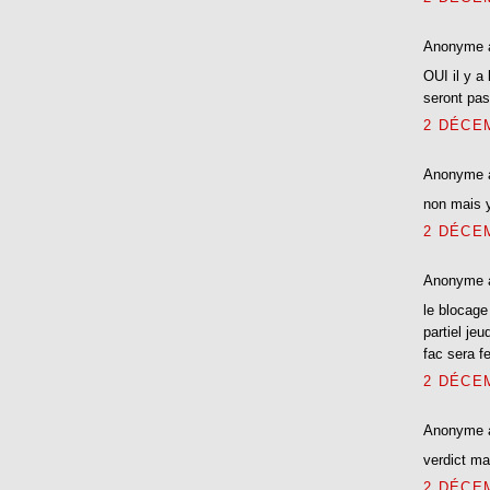
Anonyme 
OUI il y a
seront pas
2 DÉCEM
Anonyme 
non mais y
2 DÉCEM
Anonyme 
le blocage 
partiel jeu
fac sera f
2 DÉCEM
Anonyme 
verdict mar
2 DÉCEM