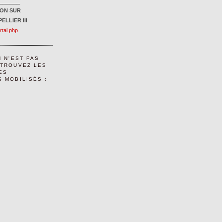
______
ION SUR
ELLIER III
ortal.php
N N'EST PAS
ETROUVEZ LES
ES
 MOBILISÉS :