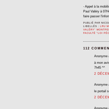
- Appel à la mobil
Paul Valéry à 07H
faire passer l'inf
PUBLIÉ PAR
NICO
LIBELLÉS :
LRU M
VALÉRY" MONTPE
FACULTÉ "LOI PÉ
112 COMMEN
Anonyme 
à mon avis
7h45 ^^
2 DÉCEM
Anonyme 
le portail 
2 DÉCEM
Anonyme 