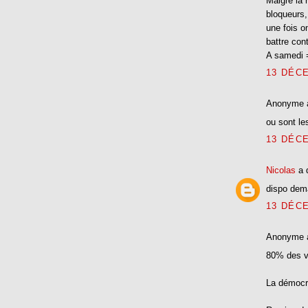
Malgrè la 
bloqueurs,
une fois on
battre cont
A samedi 
13 DÉCE
Anonyme 
ou sont le
13 DÉCE
Nicolas
a 
dispo dem
13 DÉCE
Anonyme 
80% des vo
La démocra