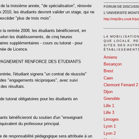
________________
 de la troisième année, "de spécialisation", rénovée
FORUM DE DISCUSS
ée 2010, les étudiants devront valider un stage, qui ne
L'UNIVERSITE MONTP
excéder "plus de trois mois".
http://mtp3lru.xooit.fr/p
de la rentrée 2008, les étudiants bénéficieront, en
elon les établissements, de cinq heures
LA MOBILISATIO
QUE LOCALE. R
res supplémentaires - cours ou tutorat - pour
SITES DES AUTR
née de Licence.
ÉTABLISSEMENTS
Amiens
PAGNEMENT RENFORCE DES ETUDIANTS
Besançon
Brest
rentrée, l'étudiant signera "un contrat de réussite"
Caen
 des "engagements réciproques", avec suivi
Clermont Ferrand 2
 des résultats.
Dijon
Grenoble
de tutorat obligatoires pour les étudiants en
Lille 1
Lille 3
iants bénéficieront du soutien d'un "enseignant
Limoges
équivalent du professeur principal.
Lyon 1
Lyon 2
e de responsabilité pédagogique sera attribuée à un