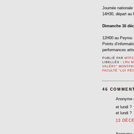
Journée nationale 
14H30, départ au
Dimanche 16 dé
12H00 au Peyrou - 
Points d’informati
performances artis
PUBLIÉ PAR
MTP3
LIBELLÉS :
LRU M
VALÉRY" MONTPE
FACULTÉ "LOI PÉ
46 COMMEN
Anonyme 
et lundi ?
et lundi ?
13 DÉCE
Anonyme 