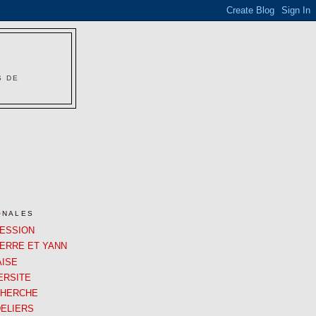
S DE
ONALES
RESSION
IERRE ET YANN
AISE
ERSITE
CHERCHE
ELIERS