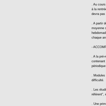
. Au cours
à la rentr
devra pas 
. A partir 
moyenne s
hebdomadai
chaque an
- ACCOM
. A la pré-
contenant
périodique
. Modules 
difficulté.
. Les étud
référent", 
. Une prim