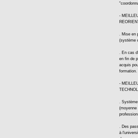
"coordonna
- MEILLE
REORIEN
. Mise en p
(système d
. En cas d'
en fin de 
acquis pou
formation.
- MEILLE
TECHNOL
. Système 
(moyenne n
profession
. Des pass
à l'univer