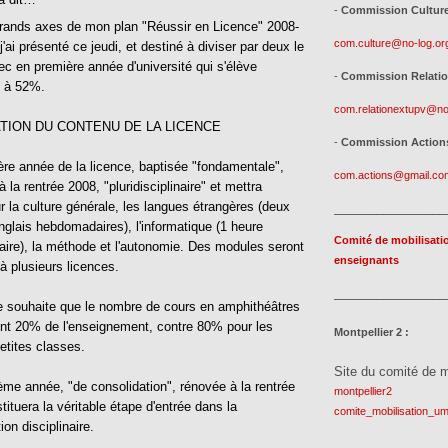
-
Commission Culturel
grands axes de mon plan "Réussir en Licence" 2008-
com.culture@no-log.or
'ai présenté ce jeudi, et destiné à diviser par deux le
ec en première année d'université qui s'élève
-
Commission Relatio
i à 52%.
com.relationextupv@no
TION DU CONTENU DE LA LICENCE
-
Commission Actions
ère année de la licence, baptisée "fondamentale",
com.actions@gmail.co
 la rentrée 2008, "pluridisciplinaire" et mettra
ur la culture générale, les langues étrangères (deux
________________
nglais hebdomadaires), l'informatique (1 heure
Comité de mobilisati
re), la méthode et l'autonomie. Des modules seront
enseignants
 plusieurs licences.
________________
e souhaite que le nombre de cours en amphithéâtres
nt 20% de l'enseignement, contre 80% pour les
Montpellier 2 :
etites classes.
Site du comité de m
ème année, "de consolidation", rénovée à la rentrée
montpellier2
tituera la véritable étape d'entrée dans la
comite_mobilisation_um
ion disciplinaire.