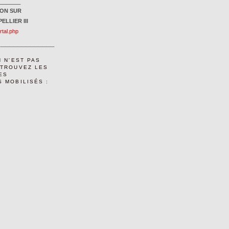
______
ION SUR
ELLIER III
ortal.php
N N'EST PAS
ETROUVEZ LES
ES
 MOBILISÉS :