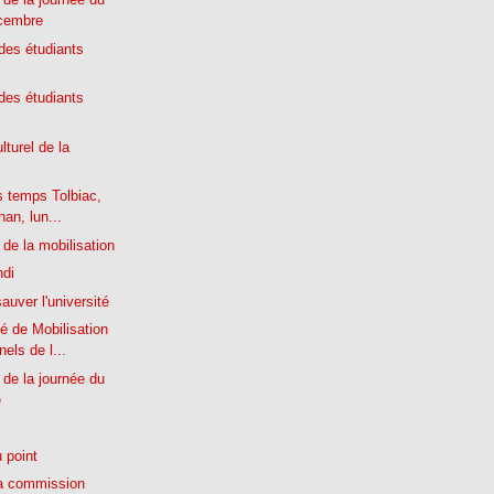
écembre
es étudiants
es étudiants
turel de la
s temps Tolbiac,
nan, lun...
de la mobilisation
ndi
sauver l'université
é de Mobilisation
els de l...
de la journée du
e
 point
a commission