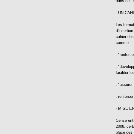
dans ces d
- UN CA
Les format
d'insertion
cahier des
comme:
. "renforcer
. "développ
faciliter 
. "assurer 
. renforce
- MISE E
Censé entr
2008, cert
place dès 