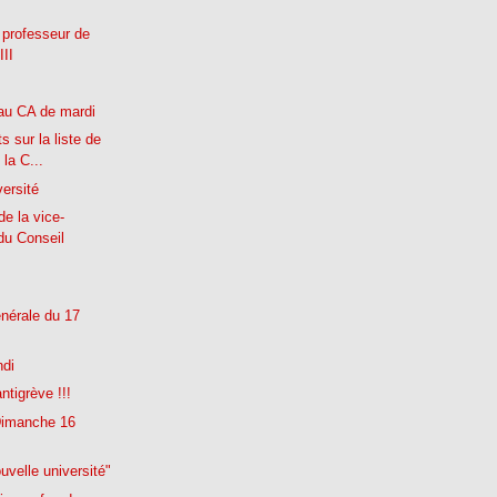
professeur de
III
au CA de mardi
s sur la liste de
 la C...
versité
e la vice-
du Conseil
nérale du 17
ndi
ntigrève !!!
Dimanche 16
uvelle université"