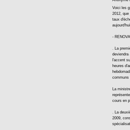
Voici les 
2012, que j
taux d'éch
aujourd'hu
- RENOVA
. La premi
deviendra à
l'accent s
heures d'a
hebdomadai
communs à
La ministr
représente
cours en p
. La deuxi
2009, cons
spécialisat