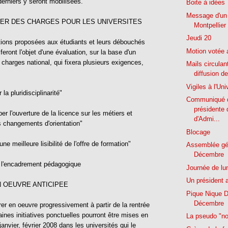
erniers y seront mobilisées.
Boite à idées
Message d'un 
HIER DES CHARGES POUR LES UNIVERSITES
Montpellier 
Jeudi 20
ions proposées aux étudiants et leurs débouchés
Motion votée 
 feront l'objet d'une évaluation, sur la base d'un
 charges national, qui fixera plusieurs exigences,
Mails circulant
diffusion de
Vigiles à l'Uni
 la pluridisciplinarité"
Communiqué d
présidente 
er l'ouverture de la licence sur les métiers et
d'Admi...
les changements d'orientation"
Blocage
une meilleure lisibilité de l'offre de formation"
Assemblée gé
Décembre
r l'encadrement pédagogique
Journée de lu
Un président a
N OEUVRE ANTICIPEE
Pique Nique 
Décembre
er en oeuvre progressivement à partir de la rentrée
aines initiatives ponctuelles pourront être mises en
La pseudo "no
janvier, février 2008 dans les universités qui le