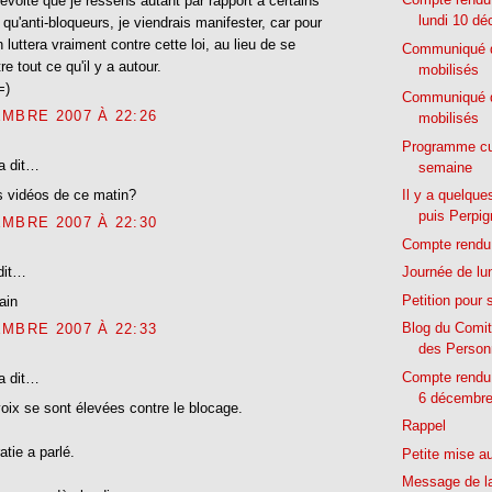
révolte que je ressens autant par rapport à certains
lundi 10 d
 qu'anti-bloqueurs, je viendrais manifester, car pour
 luttera vraiment contre cette loi, au lieu de se
Communiqué d
re tout ce qu'il y a autour.
mobilisés
=)
Communiqué d
MBRE 2007 À 22:26
mobilisés
Programme cul
a dit…
semaine
s vidéos de ce matin?
Il y a quelque
puis Perpig
MBRE 2007 À 22:30
Compte rendu 
dit…
Journée de lu
Petition pour 
ain
Blog du Comit
MBRE 2007 À 22:33
des Personn
Compte rendu 
a dit…
6 décembr
ix se sont élevées contre le blocage.
Rappel
tie a parlé.
Petite mise au
Message de l