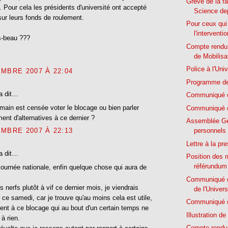
Grève de la f
. Pour cela les présidents d'université ont accepté
Science dep
sur leurs fonds de roulement.
Pour ceux qui
l'interventi
s-beau ???
Compte rendu
de Mobilisa
Police à l'Univ
MBRE 2007 À 22:04
Programme des
a dit…
Communiqué d
main est censée voter le blocage ou bien parler
Communiqué d
ment d'alternatives à ce dernier ?
Assemblée Gé
MBRE 2007 À 22:13
personnels
Lettre à la pr
a dit…
Position des m
référundum
journée nationale, enfin quelque chose qui aura de
Communiqué d
 nerfs plutôt à vif ce dernier mois, je viendrais
de l'Univers
 ce samedi, car je trouve qu'au moins cela est utile,
Communiqué d
ent à ce blocage qui au bout d'un certain temps ne
Illustration de
 à rien.
Compte rendu 