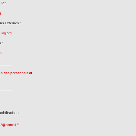
le :
g
ns Externes :
-log.org
 :
m
______
on des personnels et
______
obilisation :
2@hotmail.fr