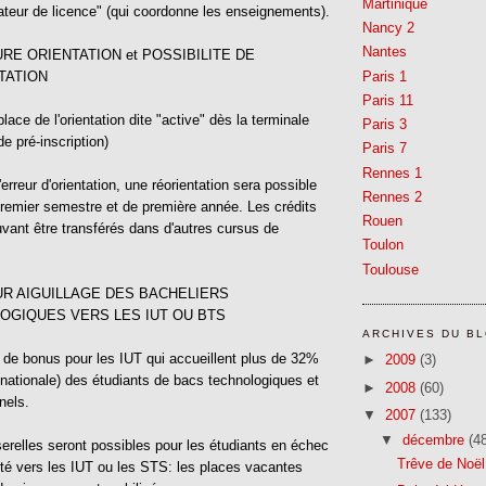
Martinique
teur de licence" (qui coordonne les enseignements).
Nancy 2
Nantes
URE ORIENTATION et POSSIBILITE DE
Paris 1
TATION
Paris 11
lace de l'orientation dite "active" dès la terminale
Paris 3
e pré-inscription)
Paris 7
Rennes 1
erreur d'orientation, une réorientation sera possible
Rennes 2
premier semestre et de première année. Les crédits
Rouen
vant être transférés dans d'autres cursus de
Toulon
Toulouse
UR AIGUILLAGE DES BACHELIERS
OGIQUES VERS LES IUT OU BTS
ARCHIVES DU B
de bonus pour les IUT qui accueillent plus de 32%
►
2009
(3)
ationale) des étudiants de bacs technologiques et
►
2008
(60)
nels.
▼
2007
(133)
▼
décembre
(4
erelles seront possibles pour les étudiants en échec
Trêve de Noël
sité vers les IUT ou les STS: les places vacantes