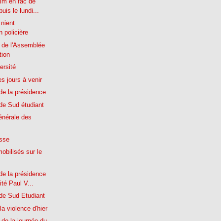
aim en fac de
uis le lundi...
 nient
on policière
 de l'Assemblée
tion
ersité
 jours à venir
e la présidence
e Sud étudiant
nérale des
esse
obilisés sur le
e la présidence
ité Paul V...
e Sud Etudiant
 la violence d'hier
de la journée du