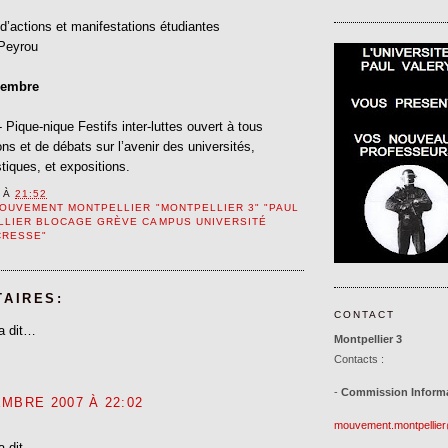
d’actions et manifestations étudiantes
 Peyrou
cembre
Pique-nique Festifs inter-luttes ouvert à tous
ons et de débats sur l’avenir des universités,
tiques, et expositions.
À
21:52
OUVEMENT MONTPELLIER "MONTPELLIER 3" "PAUL
LLIER BLOCAGE GRÈVE CAMPUS UNIVERSITÉ
CRESSE"
TAIRES:
CONTACT
a dit…
Montpellier 3
Contacts :
-
Commission Informat
MBRE 2007 À 22:02
mouvement.montpellie
a dit…